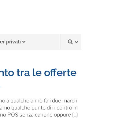
r privati
o tra le offerte
à
ino a qualche anno fa i due marchi
viamo qualche punto di incontro in
ono POS senza canone oppure [...]