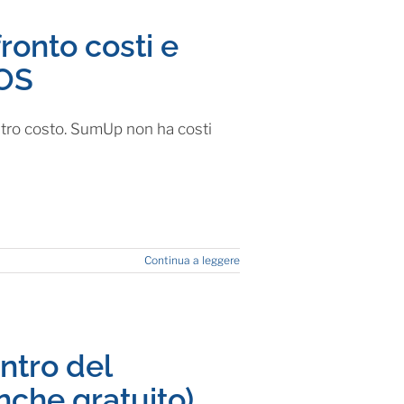
onto costi e
POS
tro costo. SumUp non ha costi
Continua a leggere
ntro del
nche gratuito)