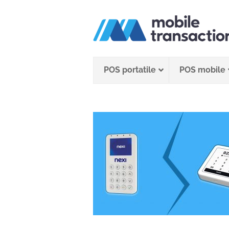
Salta
al
contenuto
POS portatile
POS mobile