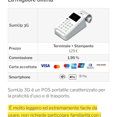
SumUp 3G
Terminale + Stampante
Prezzo
129 €
Commissione
1,95 %
Carte accettate
Smartphone
SumUp 3G è un POS portatile caratterizzato per
la praticità d’uso e di trasporto.
È molto leggero ed estremamente facile da
usare, non richiede particolare familiarità con i