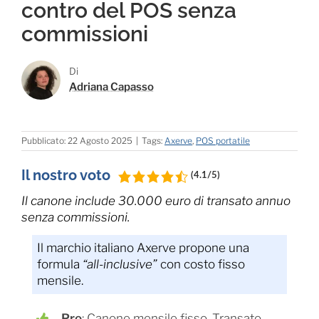
contro del POS senza
commissioni
Di
Adriana Capasso
Pubblicato: 22 Agosto 2025
|
Tags:
Axerve
,
POS portatile
Il nostro voto
(4.1/5)
Il canone include 30.000 euro di transato annuo
senza commissioni.
Il marchio italiano Axerve propone una
formula
“all-inclusive”
con costo fisso
mensile.
Pro
: Canone mensile fisso. Transato