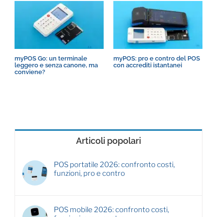
myPOS Go: un terminale
myPOS: pro e contro del POS
R
leggero e senza canone, ma
con accrediti istantanei
P
conviene?
t
Articoli popolari
POS portatile 2026: confronto costi,
funzioni, pro e contro
POS mobile 2026: confronto costi,