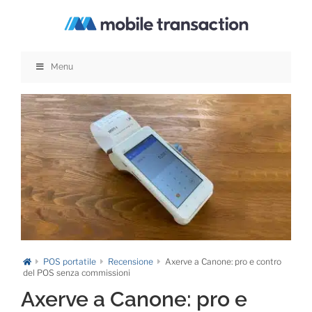
Salta
al
contenuto
Menu
POS portatile
Recensione
Axerve a Canone: pro e contro
del POS senza commissioni
Axerve a Canone: pro e