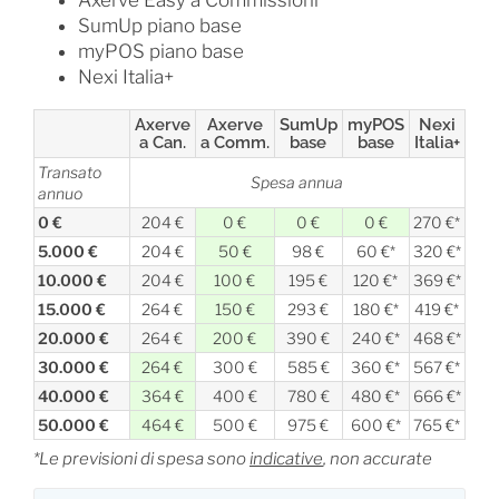
Axerve Easy a Commissioni
SumUp piano base
myPOS piano base
Nexi Italia+
Axerve
Axerve
SumUp
myPOS
Nexi
a Can.
a Comm.
base
base
Italia+
Transato
Spesa annua
annuo
0 €
204 €
0 €
0 €
0 €
270 €*
5.000 €
204 €
50 €
98 €
60 €*
320 €*
10.000 €
204 €
100 €
195 €
120 €*
369 €*
15.000 €
264 €
150 €
293 €
180 €*
419 €*
20.000 €
264 €
200 €
390 €
240 €*
468 €*
30.000 €
264 €
300 €
585 €
360 €*
567 €*
40.000 €
364 €
400 €
780 €
480 €*
666 €*
50.000 €
464 €
500 €
975 €
600 €*
765 €*
*Le previsioni di spesa sono
indicative
, non accurate