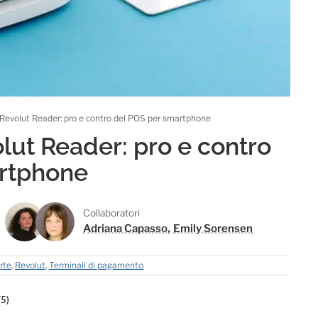
Revolut Reader: pro e contro del POS per smartphone
ut Reader: pro e contro
rtphone
Collaboratori
,
Adriana Capasso
Emily Sorensen
rte
,
Revolut
,
Terminali di pagamento
/5)