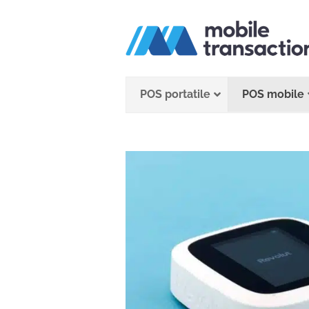
Salta
al
contenuto
POS portatile
POS mobile