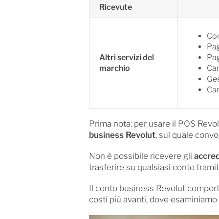
Ricevute
Con
Pag
Altri servizi del
Pag
marchio
Car
Ges
Cam
Prima nota: per usare il POS Revol
business Revolut
, sul quale conv
Non è possibile ricevere gli
accred
trasferire su qualsiasi conto tramit
Il conto business Revolut compor
costi più avanti, dove esaminiamo l