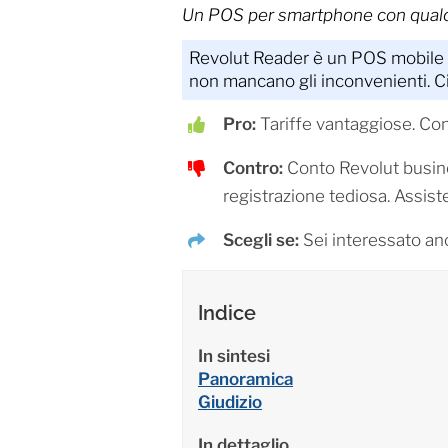
Un POS per smartphone con qualc
Revolut Reader è un POS mobile c
non mancano gli inconvenienti. Ci
Pro:
Tariffe vantaggiose. Con
Contro:
Conto Revolut busine
registrazione tediosa. Assiste
Scegli se:
Sei interessato anc
Indice
In sintesi
Panoramica
Giudizio
In dettaglio