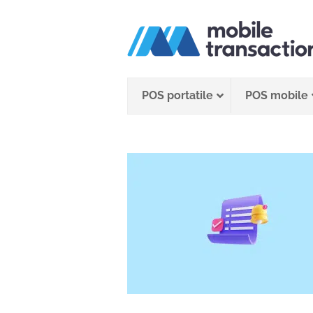
Salta
al
contenuto
POS portatile
POS mobile