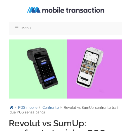
Salta
al
contenuto
Menu
POS mobile
Confronto
Revolut vs SumUp: confronto tra i
due POS senza banca
Revolut vs SumUp: