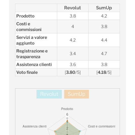
Revolut
SumUp
Prodotto
3.8
4.2
Costi e
4
3.8
commissioni
Servizi a valore
4.2
4.4
aggiunto
Registrazione e
3.4
4.7
trasparenza
Assistenza clienti
3.6
3.8
Voto finale
[
3.80
/5]
[
4.18
/5]
Revolut
SumUp