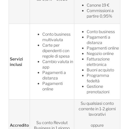
Canone 19 €
Commissioni a
partire 0,95%
Conto business
Conto business
Pagamenti a
multivaluta
distanza
Carte per
Pagamenti online
dipendenti con
Negozio online
regole di spesa
Servizi
Fatturazione
Cambio valuta in
inclusi
elettronica
app
Buoni acquisto
Pagamenti a
Programma
distanza
fedeltà
Pagamenti
Gestione
online
prenotazioni
Su qualsiasi conto
corrente in 1-2 giorni
lavorativi
Su conto Revolut
Accredito
oppure
Business in 1 giorno