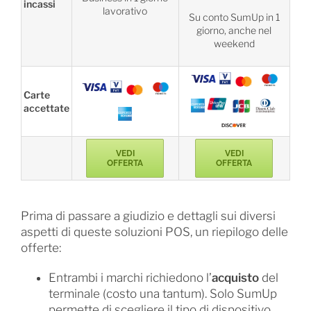
incassi
lavorativo
Su conto SumUp in 1
giorno, anche nel
weekend
Carte
accettate
VEDI
VEDI
OFFERTA
OFFERTA
Prima di passare a giudizio e dettagli sui diversi
aspetti di queste soluzioni POS, un riepilogo delle
offerte:
Entrambi i marchi richiedono l’
acquisto
del
terminale (costo una tantum). Solo SumUp
permette di scegliere il tipo di dispositivo.