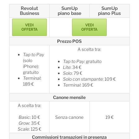
Revolut
SumUp
SumUp
Business
piano base
piano Plus
VEDI
VEDI
OFFERTA
OFFERTA
Prezzo POS
A scelta tra:
Tap to Pay
(solo
Tap to Pay
: gratuito
iPhone):
Lite
: 34 €
gratuito
Solo
: 79 €
Terminal
:
Solo con stampante
: 109 €
189 €
Terminal
: 169 €
Canone mensile
A scelta tra:
Basic
: 10 €
Senza canone
19 €
Grow
: 35 €
Scale
: 125 €
Commissioni transazioni in presenza