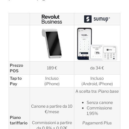
Prezzo
189 €
da 34 €
POS
Tap to
Incluso
Incluso
Pay
(iPhone)
(Android, iPhone)
A scelta tra:
Piano base
Senza canone
Canone a partire da 10
Commissione
€/mese
1,95%
Piano
Commissioni a partire
tariffario
Pagamenti Plus
da 0,8% + 0,02€