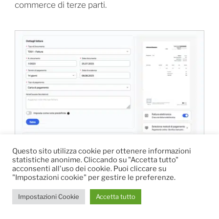
commerce di terze parti.
Questo sito utilizza cookie per ottenere informazioni
statistiche anonime. Cliccando su "Accetta tutto"
acconsenti all'uso dei cookie. Puoi cliccare su
"Impostazioni cookie" per gestire le preferenze.
Solo il sistema di fatturazione di SumUp è conforme alla
normativa italiana.
Impostazioni Cookie
Accetta tutto