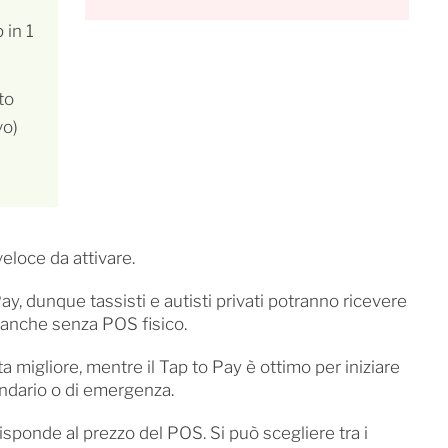
 in 1
to
vo)
eloce da attivare.
y, dunque tassisti e autisti privati potranno ricevere
 anche senza POS fisico.
lta migliore, mentre il Tap to Pay è ottimo per iniziare
dario o di emergenza.
isponde al prezzo del POS. Si può scegliere tra i