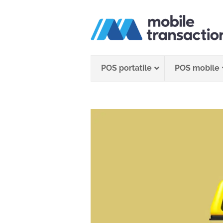
Salta
al
contenuto
POS portatile
POS mobile