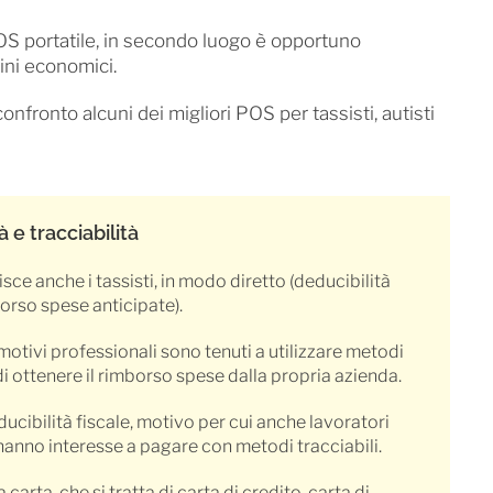
POS portatile, in secondo luogo è opportuno
mini economici.
nfronto alcuni dei migliori POS per tassisti, autisti
 e tracciabilità
ce anche i tassisti, in modo diretto (deducibilità
borso spese anticipate).
 motivi professionali sono tenuti a utilizzare metodi
di ottenere il rimborso spese dalla propria azienda.
ucibilità fiscale, motivo per cui anche lavoratori
 hanno interesse a pagare con metodi tracciabili.
carta, che si tratta di carta di credito, carta di