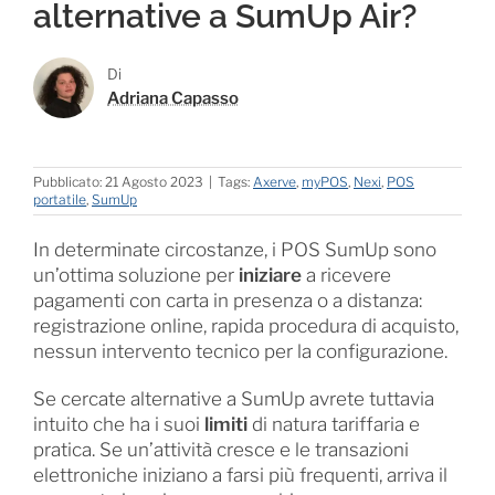
alternative a SumUp Air?
Di
Adriana Capasso
Pubblicato: 21 Agosto 2023
|
Tags:
Axerve
,
myPOS
,
Nexi
,
POS
portatile
,
SumUp
In determinate circostanze, i POS SumUp sono
un’ottima soluzione per
iniziare
a ricevere
pagamenti con carta in presenza o a distanza:
registrazione online, rapida procedura di acquisto,
nessun intervento tecnico per la configurazione.
Se cercate alternative a SumUp avrete tuttavia
intuito che ha i suoi
limiti
di natura tariffaria e
pratica. Se un’attività cresce e le transazioni
elettroniche iniziano a farsi più frequenti, arriva il