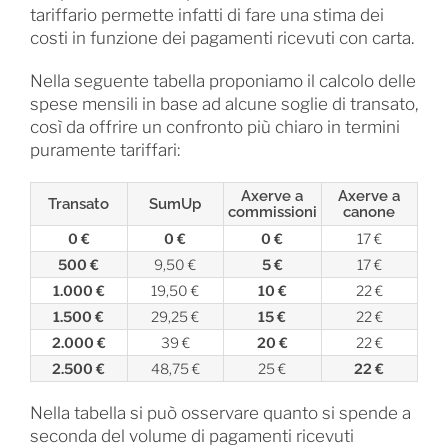
tariffario permette infatti di fare una stima dei
costi in funzione dei pagamenti ricevuti con carta.
Nella seguente tabella proponiamo il calcolo delle
spese mensili in base ad alcune soglie di transato,
così da offrire un confronto più chiaro in termini
puramente tariffari:
Axerve a
Axerve a
Transato
SumUp
commissioni
canone
0 €
0 €
0 €
17 €
500 €
9,50 €
5 €
17 €
1.000 €
19,50 €
10 €
22 €
1.500 €
29,25 €
15 €
22 €
2.000 €
39 €
20 €
22 €
2.500 €
48,75 €
25 €
22 €
Nella tabella si può osservare quanto si spende a
seconda del volume di pagamenti ricevuti