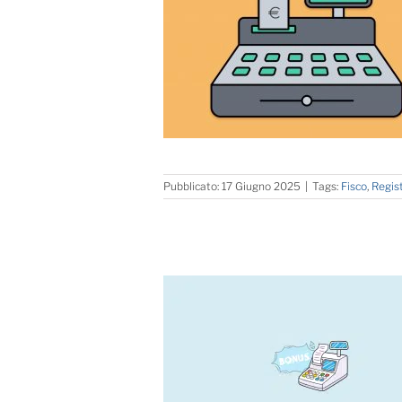
Pubblicato: 17 Giugno 2025
|
Tags:
Fisco
,
Regis