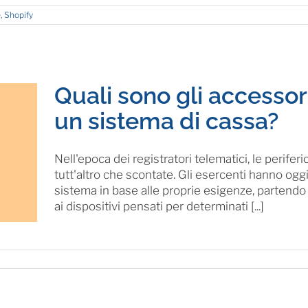
e
,
Shopify
Quali sono gli accessor
un sistema di cassa?
Nell'epoca dei registratori telematici, le perife
tutt'altro che scontate. Gli esercenti hanno oggi
sistema in base alle proprie esigenze, partendo
ai dispositivi pensati per determinati [...]