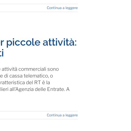
Continua a leggere
 piccole attività:
i
 attività commerciali sono
re di cassa telematico, o
atteristica del RT è la
ieri all'Agenzia delle Entrate. A
Continua a leggere