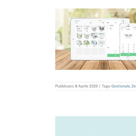
Pubblicato: 8 Aprile 2019
|
Tags:
Gestionale
,
Ze