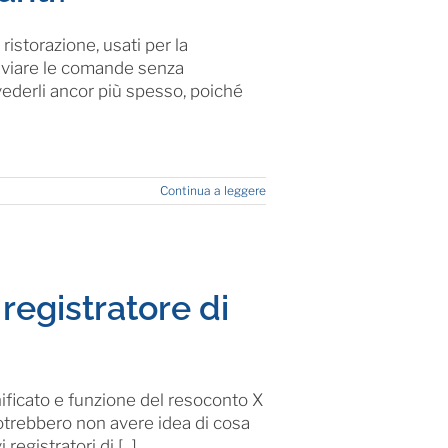
istorazione, usati per la
inviare le comande senza
vederli ancor più spesso, poiché
Continua a leggere
 registratore di
ificato e funzione del resoconto X
potrebbero non avere idea di cosa
registratori di [...]