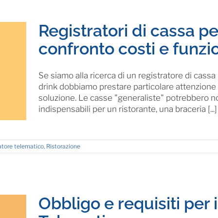
Registratori di cassa per
confronto costi e funzi
Se siamo alla ricerca di un registratore di cassa 
drink dobbiamo prestare particolare attenzione al
soluzione. Le casse "generaliste" potrebbero n
indispensabili per un ristorante, una braceria [...]
atore telematico
,
Ristorazione
Obbligo e requisiti per 