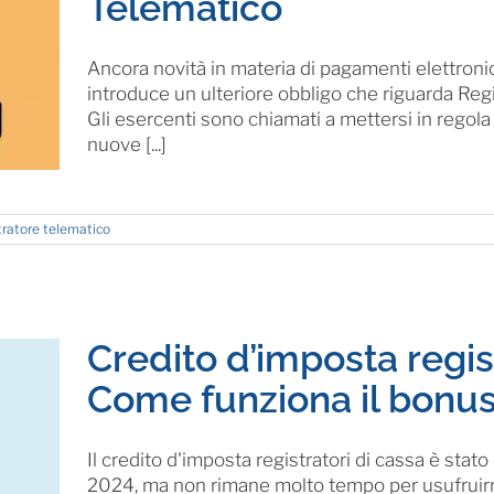
Telematico
Ancora novità in materia di pagamenti elettroni
introduce un ulteriore obbligo che riguarda Reg
Gli esercenti sono chiamati a mettersi in regol
nuove [...]
tratore telematico
Credito d’imposta regis
Come funziona il bonu
Il credito d'imposta registratori di cassa è sta
2024, ma non rimane molto tempo per usufruir