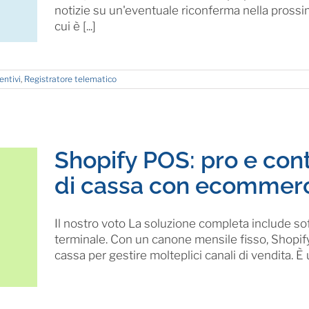
notizie su un'eventuale riconferma nella prossi
cui è [...]
entivi
,
Registratore telematico
Shopify POS: pro e con
di cassa con ecommerc
Il nostro voto La soluzione completa include so
terminale. Con un canone mensile fisso, Shopif
cassa per gestire molteplici canali di vendita. È 