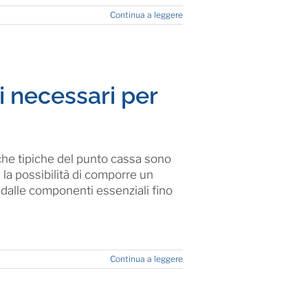
Continua a leggere
i necessari per
riche tipiche del punto cassa sono
 la possibilità di comporre un
 dalle componenti essenziali fino
Continua a leggere