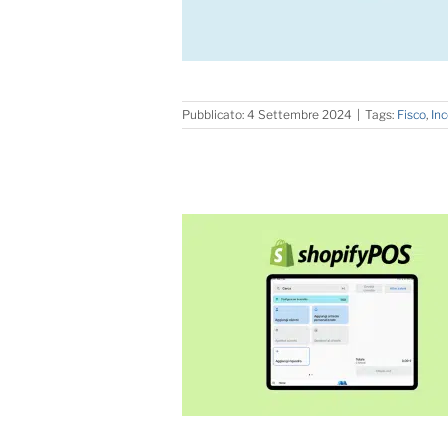
Pubblicato: 4 Settembre 2024
|
Tags:
Fisco
,
Inc