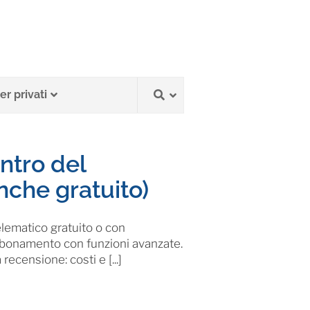
r privati
ntro del
nche gratuito)
elematico gratuito o con
bbonamento con funzioni avanzate.
ecensione: costi e [...]