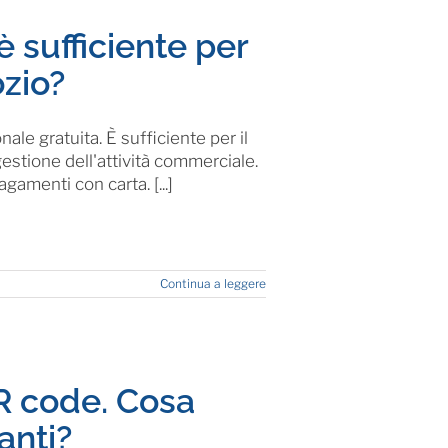
è sufficiente per
ozio?
ale gratuita. È sufficiente per il
estione dell'attività commerciale.
gamenti con carta. [...]
Continua a leggere
QR code. Cosa
anti?