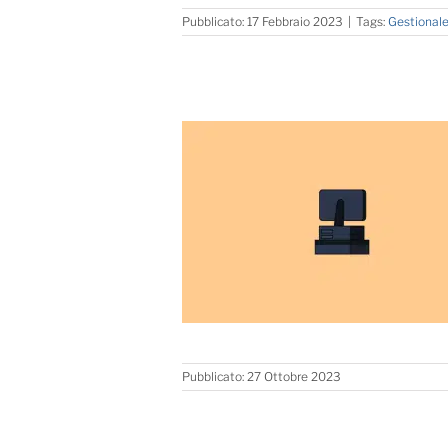
Pubblicato: 17 Febbraio 2023
|
Tags:
Gestional
Pubblicato: 27 Ottobre 2023