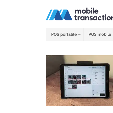
Salta
al
contenuto
POS portatile
POS mobile