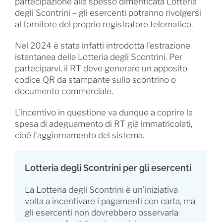
partecipazione alla spesso dimenticata Lotteria
degli Scontrini – gli esercenti potranno rivolgersi
al fornitore del proprio registratore telematico.
Nel 2024 è stata infatti introdotta l’estrazione
istantanea della Lotteria degli Scontrini. Per
parteciparvi, il RT deve generare un apposito
codice QR da stampante sullo scontrino o
documento commerciale.
L’incentivo in questione va dunque a coprire la
spesa di adeguamento di RT già immatricolati,
cioè l’aggiornamento del sistema.
Lotteria degli Scontrini per gli esercenti
La Lotteria degli Scontrini è un’iniziativa
volta a incentivare i pagamenti con carta, ma
gli esercenti non dovrebbero osservarla