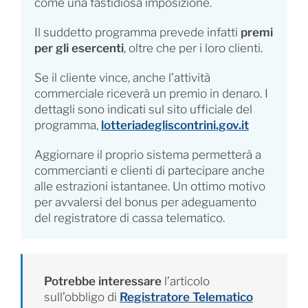
come una fastidiosa imposizione.
Il suddetto programma prevede infatti
premi
per gli esercenti
, oltre che per i loro clienti.
Se il cliente vince, anche l’attività
commerciale riceverà un premio in denaro. I
dettagli sono indicati sul sito ufficiale del
programma,
lotteriadegliscontrini.gov.it
Aggiornare il proprio sistema permetterà a
commercianti e clienti di partecipare anche
alle estrazioni istantanee. Un ottimo motivo
per avvalersi del bonus per adeguamento
del registratore di cassa telematico.
Potrebbe interessare
l’articolo
sull’obbligo di
Registratore Telematico