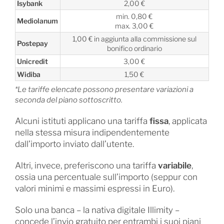
Isybank
2,00 €
min. 0,80 €
Mediolanum
max. 3,00 €
1,00 € in aggiunta alla commissione sul
Postepay
bonifico ordinario
Unicredit
3,00 €
Widiba
1,50 €
*Le tariffe elencate possono presentare variazioni a
seconda del piano sottoscritto.
Alcuni istituti applicano una tariffa
fissa
, applicata
nella stessa misura indipendentemente
dall’importo inviato dall’utente.
Altri, invece, preferiscono una tariffa
variabile
,
ossia una percentuale sull’importo (seppur con
valori minimi e massimi espressi in Euro).
Solo una banca – la nativa digitale Illimity –
concede l’invio gratuito per entrambi i suoi piani