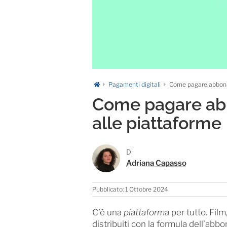
Pagamenti digitali
Come pagare abbona
Come pagare ab
alle piattaforme
Di
Adriana Capasso
Pubblicato: 1 Ottobre 2024
C’è una
piattaforma
per tutto. Fil
distribuiti con la formula dell’ab