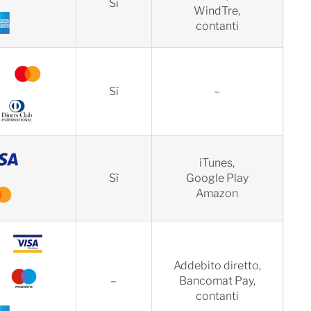
Sì
WindTre,
contanti
Sì
–
iTunes,
Sì
Google Play
Amazon
Addebito diretto,
–
Bancomat Pay,
contanti