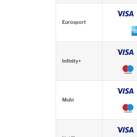
Eurosport
Infinity+
Mubi