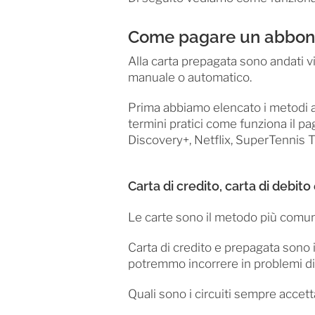
Come pagare un abbon
Alla carta prepagata sono andati 
manuale o automatico.
Prima abbiamo elencato i metodi ac
termini pratici come funziona il
Discovery+, Netflix, SuperTennis TV
Carta di credito, carta di debit
Le carte sono il metodo più comun
Carta di credito e prepagata sono il
potremmo incorrere in problemi d
Quali sono i circuiti sempre accett