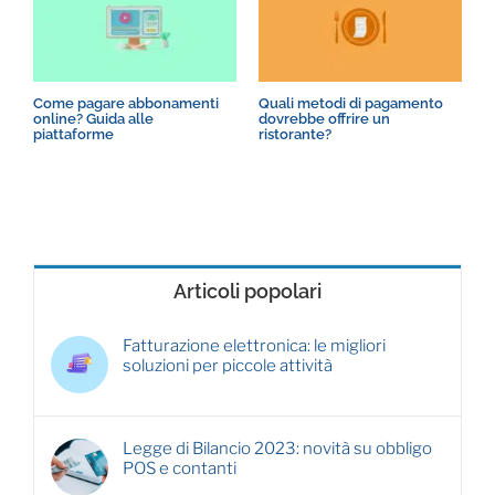
Come pagare abbonamenti
Quali metodi di pagamento
B
online? Guida alle
dovrebbe offrire un
f
piattaforme
ristorante?
Articoli popolari
Fatturazione elettronica: le migliori
soluzioni per piccole attività
Legge di Bilancio 2023: novità su obbligo
POS e contanti