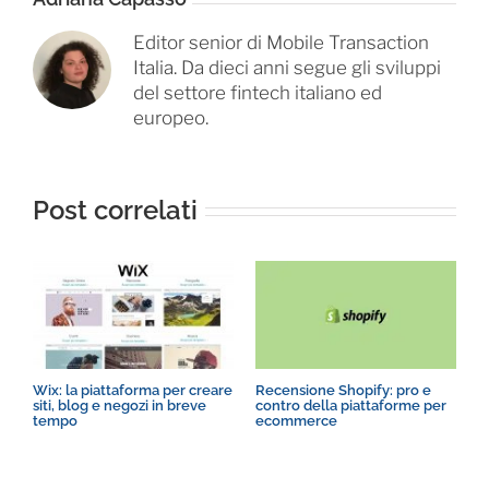
Editor senior di Mobile Transaction
Italia. Da dieci anni segue gli sviluppi
del settore fintech italiano ed
europeo.
Post correlati
Wix: la piattaforma per creare
Recensione Shopify: pro e
N
siti, blog e negozi in breve
contro della piattaforme per
p
tempo
ecommerce
p