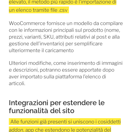
elevato, il metodo più rapido è l’importazione di
un elenco tramite file .csv
WooCommerce fornisce un modello da compilare
con le informazioni principali sul prodotto (nome,
prezzi, varianti, SKU, attributi relativi al post e alla
gestione dell’inventario) per semplificare
ulteriormente il caricamento
Ulteriori modifiche, come inserimento di immagini
e descrizioni, potranno essere apportate dopo
aver importato sulla piattaforma l’elenco di
articoli.
Integrazioni per estendere le
funzionalità del sito
Alle funzioni già presenti si uniscono i cosiddetti
addon
, app che estendono le potenzialità del