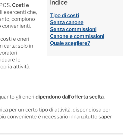
Indice
 POS.
Costi e
li esercenti che,
Tipo di costi
mento, compiono
Senza canone
o convenienti.
Senza commissioni
Canone e commissioni
costi e oneri
Quale scegliere?
 carta: solo in
voratori
viduare le
opria attività.
quanto gli oneri
dipendono dall’offerta scelta
.
 per un certo tipo di attività, dispendiosa per
e più conveniente è necessario innanzitutto saper