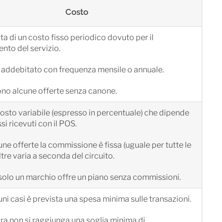
Costo
tta di un costo fisso periodico dovuto per il
nto del servizio.
 addebitato con frequenza mensile o annuale.
no alcune offerte senza canone.
osto variabile (espresso in percentuale) che dipende
si ricevuti con il POS.
une offerte la commissione è fissa (uguale per tutte le
altre varia a seconda del circuito.
olo un marchio offre un piano senza commissioni.
uni casi è prevista una spesa minima sulle transazioni.
a non si raggiunga una soglia minima di