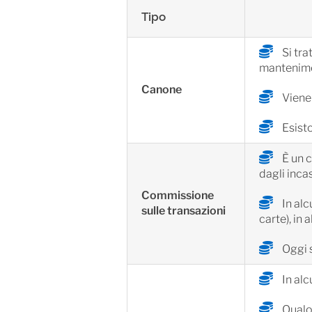
Tipo
Si tra
mantenime
Canone
Viene
Esisto
È un c
dagli incas
Commissione
In alc
sulle transazioni
carte), in 
Oggi s
In alc
Qualor