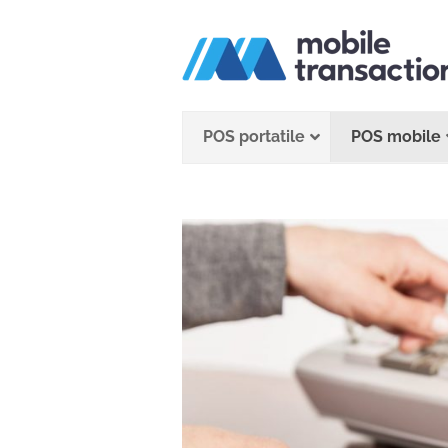
Salta
al
contenuto
POS portatile
POS mobile