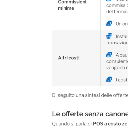
Commissioni
commission
minime
del termin
Un one
Instal
transazion
A caus
Altri costi
consulente
vengono qu
I cost
Di seguito una sintesi delle offerte
Le offerte senza canon
Quando si parla di
POS a costo ze