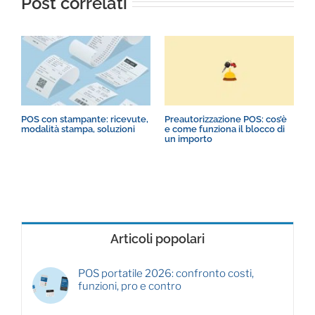
Post correlati
POS con stampante: ricevute,
Preautorizzazione POS: cos’è
P
modalità stampa, soluzioni
e come funziona il blocco di
c
un importo
Articoli popolari
POS portatile 2026: confronto costi,
funzioni, pro e contro