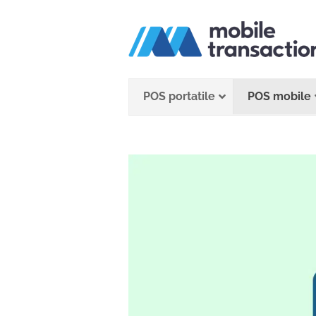
Salta
al
contenuto
POS portatile
POS mobile