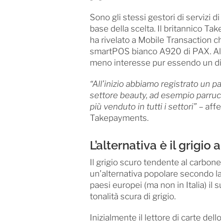
Sono gli stessi gestori di servizi d
base della scelta. Il britannico T
ha rivelato a Mobile Transaction c
smartPOS bianco A920 di PAX. Al 
meno interesse pur essendo un disp
“All’inizio abbiamo registrato un pa
settore beauty, ad esempio parrucch
più venduto in tutti i settori”
– affe
Takepayments.
L’alternativa è il grigio 
Il grigio scuro tendente al carbone,
un’alternativa popolare secondo la
paesi europei (ma non in Italia) il
tonalità scura di grigio.
Inizialmente il lettore di carte del