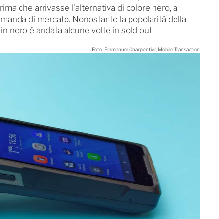
rima che arrivasse l’alternativa di colore nero, a
omanda di mercato. Nonostante la popolarità della
 in nero è andata alcune volte in sold out.
Foto: Emmanuel Charpentier, Mobile Transaction