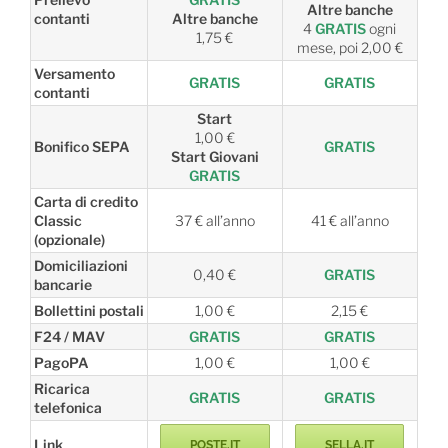
Altre banche
contanti
Altre banche
4
GRATIS
ogni
1,75 €
mese, poi 2,00 €
Versamento
GRATIS
GRATIS
contanti
Start
1,00 €
Bonifico SEPA
GRATIS
Start Giovani
GRATIS
Carta di credito
Classic
37 € all’anno
41 € all’anno
(opzionale)
Domiciliazioni
0,40 €
GRATIS
bancarie
Bollettini postali
1,00 €
2,15 €
F24 / MAV
GRATIS
GRATIS
PagoPA
1,00 €
1,00 €
Ricarica
GRATIS
GRATIS
telefonica
Link
POSTE.IT
SELLA.IT