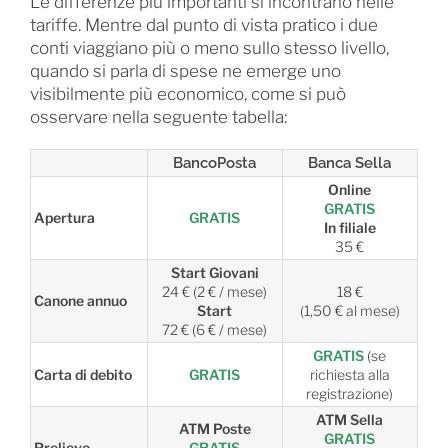
Le differenze più importanti si incontrano nelle
tariffe. Mentre dal punto di vista pratico i due
conti viaggiano più o meno sullo stesso livello,
quando si parla di spese ne emerge uno
visibilmente più economico, come si può
osservare nella seguente tabella:
BancoPosta
Banca Sella
Online
GRATIS
Apertura
GRATIS
In filiale
35 €
Start Giovani
24 € (2 € / mese)
18 €
Canone annuo
Start
(1,50 € al mese)
72 € (6 € / mese)
GRATIS
(se
Carta di debito
GRATIS
richiesta alla
registrazione)
ATM Sella
ATM Poste
GRATIS
Prelievo
GRATIS