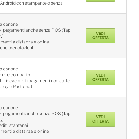
Android con stampante o senza
a canone
vi pagamenti anche senza POS (Tap
VEDI
y)
OFFERTA
enti a distanza e online
ione prenotazioni
a canone
ero e compatto
VEDI
OFFERTA
hi riceve molti pagamenti con carte
epay e Postamat
a canone
vi pagamenti anche senza POS (Tap
VEDI
y)
OFFERTA
diti istantanei
enti a distanza e online