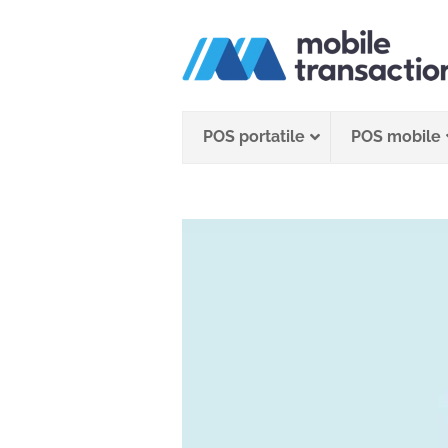
Salta
al
contenuto
POS portatile
POS mobile