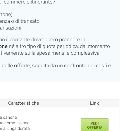
 al commercio itinerante?
anone)
nza o di transato
ransazioni
con il contante dovrebbero prendere in
one
né altro tipo di quota periodica, dal momento
egativamente sulla spesa mensile complessiva.
delle offerte, seguita da un confronto dei costi e
Caratteristiche
Link
a canone
ma commissione
VEDI
OFFERTA
ria lunga durata