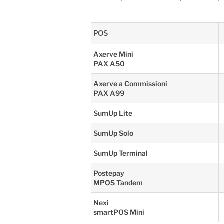
POS
Axerve Mini
PAX A50
Axerve a Commissioni
PAX A99
SumUp Lite
SumUp Solo
SumUp Terminal
Postepay
MPOS Tandem
Nexi
smartPOS Mini