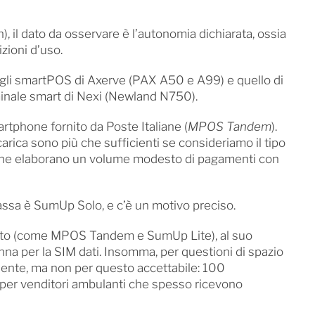
), il dato da osservare è l’autonomia dichiarata, ossia
izioni d’uso.
gli smartPOS di Axerve (PAX A50 e A99) e quello di
rminale smart di Nexi (Newland N750).
artphone fornito da Poste Italiane (
MPOS Tandem
).
rica sono più che sufficienti se consideriamo il tipo
à che elaborano un volume modesto di pagamenti con
assa è SumUp Solo, e c’è un motivo preciso.
to (come MPOS Tandem e SumUp Lite), al suo
nna per la SIM dati. Insomma, per questioni di spazio
ente, ma non per questo accettabile: 100
per venditori ambulanti che spesso ricevono