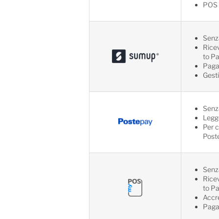
POS 
Senz
Rice
to Pa
Pagam
Gest
Senz
Legg
Per c
Post
Senz
Rice
to Pa
Accre
Pagam