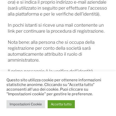
ora
) e si indica il proprio indirizzo e-mail aziendale
(sarà utilizzato in seguito per effettuare l’accesso
alla piattaforma e per le verifiche dell’identità).
In pochi istanti si riceve una mail contenente un
link per continuare la procedura di registrazione.
Nota bene: alla persona che si occupa della
registrazione per conto della società sarà
automaticamente attribuito il ruolo di
amministratore.
Il primo passaggio è la verifica dell’identità
dell’amministratore. È richiesto il caricamento di
Questo sito utilizza cookie per ottenere informazioni
un documento d’identità: carta d’identità, patente
statistiche anonime. Cliccando su "Accetta tutto"
di guida o passaporto.
acconsenti all'uso dei cookie. Puoi cliccare su
"Impostazioni cookie" per gestire le preferenze.
Terminata la procedura, l’amministratore potrà
Impostazioni Cookie
Accetta tutto
accedere a Pleo ed inserire altri utenti chiave per
l’azienda, ad esempio i soci. Per ognuno degli