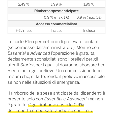
2,49 %
1,99 %
1,99 %
Rimborso spese anticipate
–
0,9 % (max. 1 €)
0,9 % (max. 1 €)
Accesso commercialista
9 € / mese
Incluso
Incluso
Le carte Pleo permettono di prelevare contanti
(se permesso dall’amministratore). Mentre con
Essential
e
Advanced
l’operazione è gratuita,
decisamente sconsigliati sono i prelievi per gli
utenti
Starter
, per i quali si dovranno sborsare ben
5 euro per ogni prelievo. Una commissione fuori
misura che, di fatto, rende il prelievo inaccessibile
se non nelle situazioni di emergenza.
Il rimborso delle spese anticipate dai dipendenti è
presente solo con
Essential
e
Advanced
, ma non
è gratuito.
Ogni rimborso costa lo 0,9%
dell’importo rimborsato, anche se con limite