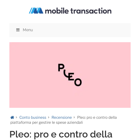
Salta
al
contenuto
Menu
Conto business
Recensione
Pleo: pro e contro della
piattaforma per gestire le spese aziendali
Pleo: pro e contro della