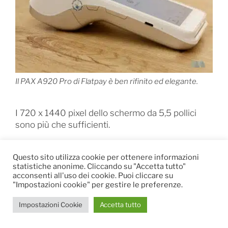
Il PAX A920 Pro di Flatpay è ben rifinito ed elegante.
I 720 x 1440 pixel dello schermo da 5,5 pollici
sono più che sufficienti.
Il display è IPS, che in linea di principio offre una
Questo sito utilizza cookie per ottenere informazioni
buona leggibilità anche non guardandolo
statistiche anonime. Cliccando su "Accetta tutto"
frontalmente. Tuttavia abbiamo constatato che
acconsenti all'uso dei cookie. Puoi cliccare su
non bisogna allontanarsi di più di 30° rispetto alla
"Impostazioni cookie" per gestire le preferenze.
perpendicolare per non vedere il contrasto calare
bruscamente.
Impostazioni Cookie
Accetta tutto
La zona NFC che consente il pagamento