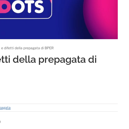
i e difetti della prepagata di BPER
etti della prepagata di
epagata
)