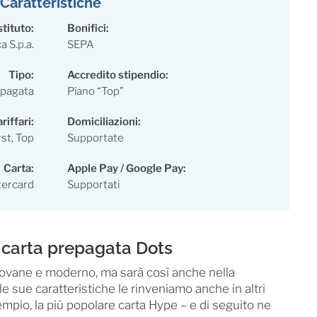
Caratteristiche
stituto:
Bonifici:
 S.p.a.
SEPA
Tipo:
Accredito stipendio:
epagata
Piano “Top”
riffari:
Domiciliazioni:
rst, Top
Supportate
Carta:
Apple Pay / Google Pay:
ercard
Supportati
a carta prepagata Dots
giovane e moderno, ma sarà così anche nella
le sue caratteristiche le rinveniamo anche in altri
empio, la più popolare carta Hype – e di seguito ne