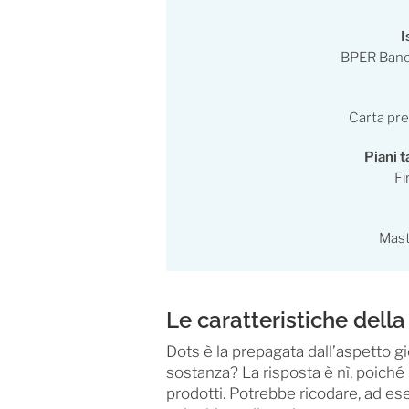
I
BPER Banca
Carta pr
Piani ta
Fi
Mast
Le caratteristiche dell
Dots è la prepagata dall’aspetto 
sostanza? La risposta è nì, poiché 
prodotti. Potrebbe ricodare, ad es