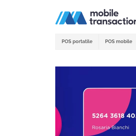
Salta
al
contenuto
POS portatile
POS mobile