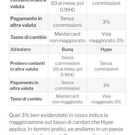
(10 al mese, poi
commissioni
valuta
0,99 €)
Pagamento in
Senza
3%
altra valuta
commissioni
Mastercard
Visa
Tasso di cambio
non maggiorato
maggiorato 3%
All’estero
Bunq
Hype
Senza
Prelievo contanti
commissioni
Senza
in altra valuta
(10 al mese, poi
commissioni
0,99 €)
Pagamento in
Senza
3%
altra valuta
commissioni
Mastercard
Visa
Tasso di cambio
non maggiorato
maggiorato 3%
Quel 3% ben evidenziato in rosso indica la
maggiorazione sul tasso di cambio che Hype
applica. In termini pratici, se andiamo in un paese