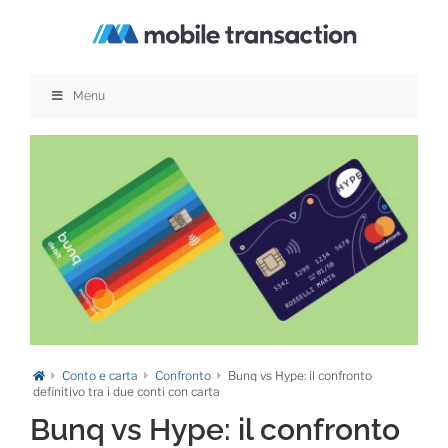
Salta
al
contenuto
Menu
Conto e carta
Confronto
Bunq vs Hype: il confronto
definitivo tra i due conti con carta
Bunq vs Hype: il confronto